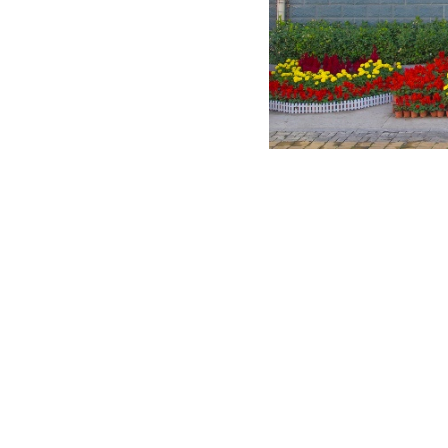
单位介绍
公司动态
地质勘察
企业历史
通知公告
煤岩测试
组织结构
科创动态
煤矿安全检
机构设置
市场经营
环境及农业
资质证书
合规管理
非常规气勘
主要荣誉
生态修复工
工程勘察与